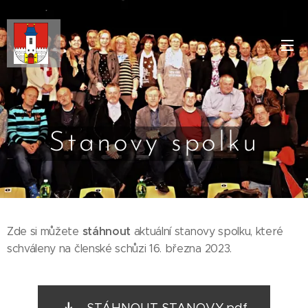
Stanovy spolku
stáhnout
Zde si můžete
aktuální stanovy spolku, které
schváleny na členské schůzi 16. března 2023.