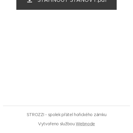
STÁHNOUT STANOVY.pdf
STROZZI - spolek přátel hořického zámku
Vytvořeno službou
Webnode