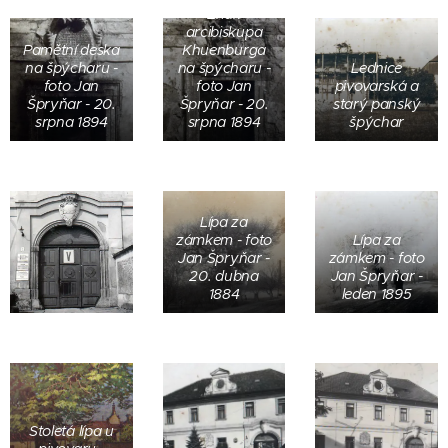
Znak
arcibiskupa
Pamětní deska
Khuenburga
na špýcharu -
na špýcharu -
Lednice
foto Jan
foto Jan
pivovarská a
Špryňar - 20.
Špryňar - 20.
starý panský
srpna 1894
srpna 1894
špýchar
Lípa za
zámkem - foto
Lípa za
Jan Špryňar -
zámkem - foto
20. dubna
Jan Špryňar -
1884
leden 1895
Stoletá lípa u