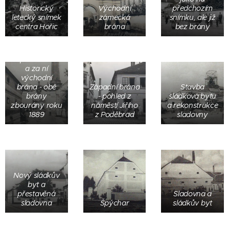
Historický
Východní
předchozím
letecký snímek
zámecká
snímku, ale již
centra Hořic
brána
bez brány
Západní brána
a za ní
východní
brána - obě
Západní brána
Stavba
brány
- pohled z
sládkova bytu
zbourány roku
náměstí Jiřího
a rekonstrukce
1889
z Poděbrad
sladovny
Nový sládkův
byt a
přestavěná
Sladovna a
sladovna
Špýchar
sládkův byt