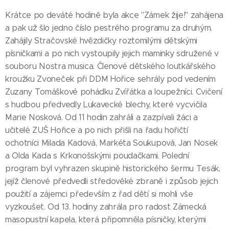
Krátce po deváté hodině byla akce "Zámek žije!" zahájena
a pak už šlo jedno číslo pestrého programu za druhým.
Zahájily Stračovské hvězdičky roztomilými dětskými
písničkami a po nich vystoupily jejich maminky sdružené v
souboru Nostra musica. Členové dětského loutkářského
kroužku Zvoneček při DDM Hořice sehrály pod vedením
Zuzany Tomáškové pohádku Zvířátka a loupežníci. Cvičení
s hudbou předvedly Lukavecké blechy, které vycvičila
Marie Nosková. Od 11 hodin zahráli a zazpívali žáci a
učitelé ZUŠ Hořice a po nich přišli na řadu hořičtí
ochotníci Milada Kadová, Markéta Soukupová, Jan Nosek
a Olda Kada s Krkonošskými poudačkami. Polední
program byl vyhrazen skupině historického šermu Tesák,
jejíž členové předvedli středověké zbraně i způsob jejich
použití a zájemci především z řad dětí si mohli vše
vyzkoušet. Od 13. hodiny zahrála pro radost Zámecká
masopustní kapela, která připomněla písničky, kterými