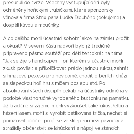
přesunuli do tvrze. Všechny vystupující děti byly
odměněny hořickými trubičkami, které sponzorsky
věnovala firma Strix pana Luďka Dlouhého (děkujeme) a
dospělí kávou a moučníky.
A co dalšího mohli účastníci sobotní akce na zámku prožít
a okusit? V severní části nádvoří bylo již tradičně
připraveno pásmo soutěží pro děti tentokrát na téma
"Jak se žije s handicapem", při kterém si účastníci mohli
zkusit pověsit a přikolíčkovat prádlo jednou rukou, zahrát
si hmatové pexeso pro nevidomé, chodit o berlích, chůzi
se slepeckou holí, hru s míčem poslepu atd. Po
absolvování všech disciplín čekala na účastníky odměna v
podobě vlastnoručně vyrobeného buttonku na památku.
Již tradičně si zájemci mohli vyzkoušet také lukostřelbu a
házení lasem, mohli si vyrobit batikovaná trička, nechat si
pomalovat obličej, projít se ve sklepení mezi pavouky a
strašidly, občerstvit se lahůdkami a nápoji ve stáncích