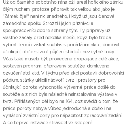
Už od časného sobotního rána ožil areál hořického zámku
čilým ruchem, protože připravit tak velkou akci jako je
"Zámek žije!" není nic snadného, i když už jsou členové
zámeckého spolku Strozzi i jejich příznivci a
spolupracovníci dobře sehraný tým. Ty přípravy už
vlastně začaly před několika měsíci, když bylo třeba
vybrat termín, získat souhlas s pořádáním akce, domluvit
účinkující, občerstvení, půjčení stánků i nezbytné toiky.
Včas také musela být provedena propagace celé akce,
sestaven program, připraveny soutěže, domluveno
ozvučení atd. atd. V týdnu před akcí postavili dobrovolníci
pódium, stánky, uklidili nádvoří, tvrz i prostory pro
účinkující, porota vyhodnotila výtvarné práce došlé do
soutěže a z nich byla následně nainstalována výstava v
tvrzi. Přihlášených děl bylo na 164, což svědčí o tom, že
práce poroty nebyla vůbec jednoduchá a došlo i na
vyhlášení zvláštní ceny pro nápaditost zpracování zadání.
A co teprve instalace strašidel ve sklepení!