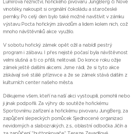
Lumírova řeznictví, hořického pivovaru JungBerg či Nové
vinotéky, nakoupit si orginální čokoládu a staročeské
perníky. Po celý den bylo také možné navštívit v zámku
výstavu Pocta hořickým závodům a lidem kolem nich, což
mnoho návštěvníků akce využilo.
V sobotu hořický zámek opět ožil a nabídl pestrý
program i zábavu. I přes nejisté počasí byla návštěvnost
velmi slušná a ti co přišli, nelitovali. Do konce roku ožije
zámek ještě dalšími akcemi. Jsme rádi, že si tyto akce
získávají své stálé příznivce a že se zámek stává dalším z
kulturních center našeho města.
Děkujeme všem, kteří na naší akci vystoupili, pomohli nebo
ji jinak podpořili. Za výhry do soutěže hořickému
Sportovnímu zařízení a hořickému pivovaru JungBerg, za
zapůjčení slepeckých pomůcek Sjednocené organizaci
nevidomých a slabozrakých, z.s., oblastní odbočka Jičín a
za zapůjčení "buttonkovače" Tereze Zavadilové.