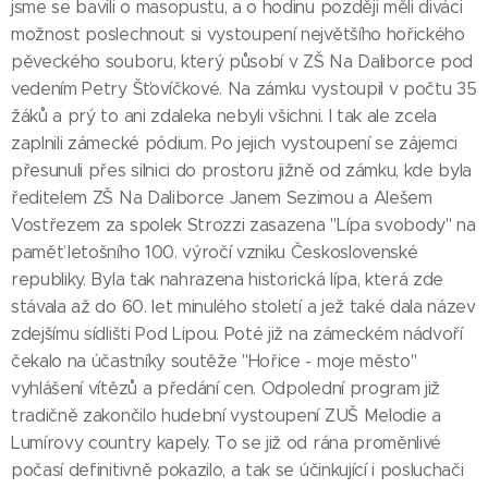
jsme se bavili o masopustu, a o hodinu později měli diváci
možnost poslechnout si vystoupení největšího hořického
pěveckého souboru, který působí v ZŠ Na Daliborce pod
vedením Petry Šťovíčkové. Na zámku vystoupil v počtu 35
žáků a prý to ani zdaleka nebyli všichni. I tak ale zcela
zaplnili zámecké pódium. Po jejich vystoupení se zájemci
přesunuli přes silnici do prostoru jižně od zámku, kde byla
ředitelem ZŠ Na Daliborce Janem Sezimou a Alešem
Vostřezem za spolek Strozzi zasazena "Lípa svobody" na
paměť letošního 100. výročí vzniku Československé
republiky. Byla tak nahrazena historická lípa, která zde
stávala až do 60. let minulého století a jež také dala název
zdejšímu sídlišti Pod Lipou. Poté již na zámeckém nádvoří
čekalo na účastníky soutěže "Hořice - moje město"
vyhlášení vítězů a předání cen. Odpolední program již
tradičně zakončilo hudební vystoupení ZUŠ Melodie a
Lumírovy country kapely. To se již od rána proměnlivé
počasí definitivně pokazilo, a tak se účinkující i posluchači