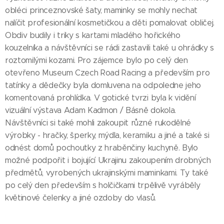
obléci princeznovské šaty, maminky se mohly nechat
nalíčit profesionální kosmetičkou a děti pomalovat obličej.
Obdiv budily i triky s kartami mladého hořického
kouzelníka a návštěvníci se rádi zastavili také u ohrádky s
roztomilými kozami. Pro zájemce bylo po celý den
otevřeno Museum Czech Road Racing a především pro
tatínky a dědečky byla domluvena na odpoledne jeho
komentovaná prohlídka. V gotické tvrzi byla k vidění
vizuální výstava Adam Kadmon / Básně dokola.
Návštěvníci si také mohli zakoupit různé rukodělné
výrobky - hračky, šperky, mýdla, keramiku a jiné a také si
odnést domů pochoutky z hraběnčiny kuchyně. Bylo
možné podpořit i bojující Ukrajinu zakoupením drobných
předmětů, vyrobených ukrajinskými maminkami. Ty také
po celý den především s holčičkami trpělivě vyráběly
květinové čelenky a jiné ozdoby do vlasů.