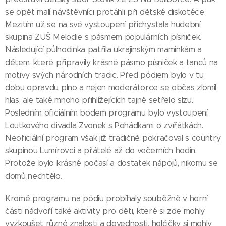
se opět malí návštěvníci protáhli při dětské diskotéce.
Mezitím už se na své vystoupení přichystala hudební
skupina ZUŠ Melodie s pásmem populárních písniček.
Následující půlhodinka patřila ukrajinským maminkám a
dětem, které připravily krásné pásmo písniček a tanců na
motivy svých národních tradic. Před pódiem bylo v tu
dobu opravdu plno a nejen moderátorce se občas zlomil
hlas, ale také mnoho přihlížejících tajně setřelo slzu.
Posledním oficiálním bodem programu bylo vystoupení
Loutkového divadla Zvonek s Pohádkami o zvířátkách.
Neoficiální program však již tradičně pokračoval s country
skupinou Lumírovci a přátelé až do večerních hodin.
Protože bylo krásné počasí a dostatek nápojů, nikomu se
domů nechtělo.
Kromě programu na pódiu probíhaly souběžně v horní
části nádvoří také aktivity pro děti, které si zde mohly
vyzkoušet různé znalosti a dovednosti, holčičky si mohly