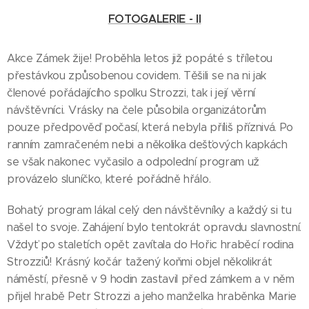
FOTOGALERIE - II
Akce Zámek žije! Proběhla letos již popáté s tříletou
přestávkou způsobenou covidem. Těšili se na ni jak
členové pořádajícího spolku Strozzi, tak i její věrní
návštěvníci. Vrásky na čele působila organizátorům
pouze předpověď počasí, která nebyla příliš příznivá. Po
ranním zamračeném nebi a několika dešťových kapkách
se však nakonec vyčasilo a odpolední program už
provázelo sluníčko, které pořádně hřálo.
Bohatý program lákal celý den návštěvníky a každý si tu
našel to svoje. Zahájení bylo tentokrát opravdu slavnostní.
Vždyť po staletích opět zavítala do Hořic hraběcí rodina
Strozziů! Krásný kočár tažený koňmi objel několikrát
náměstí, přesně v 9 hodin zastavil před zámkem a v něm
přijel hrabě Petr Strozzi a jeho manželka hraběnka Marie