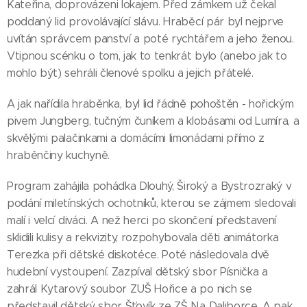
Kateřina, doprovázeni lokajem. Před zámkem už čekal
poddaný lid provolávající slávu. Hraběcí pár byl nejprve
uvítán správcem panství a poté rychtářem a jeho ženou.
Vtipnou scénku o tom, jak to tenkrát bylo (anebo jak to
mohlo být) sehráli členové spolku a jejich přátelé.
A jak nařídila hraběnka, byl lid řádně pohoštěn - hořickým
pivem Jungberg, tučným čuníkem a klobásami od Lumíra, a
skvělými palačinkami a domácími limonádami přímo z
hraběnčiny kuchyně.
Program zahájila pohádka Dlouhý, Široký a Bystrozraký v
podání miletínských ochotníků, kterou se zájmem sledovali
malí i velcí diváci. A než herci po skončení představení
sklidili kulisy a rekvizity, rozpohybovala děti animátorka
Terezka při dětské diskotéce. Poté následovala dvě
hudební vystoupení. Zazpíval dětský sbor Písnička a
zahrál Kytarový soubor ZUŠ Hořice a po nich se
představil dětský sbor Šťovík ze ZŠ Na Daliborce. A pak