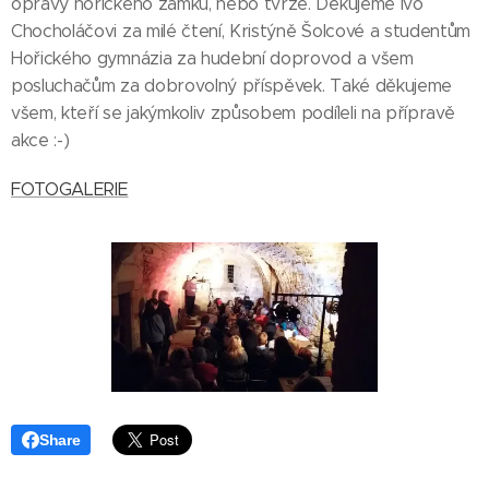
opravy hořického zámku, nebo tvrze. Děkujeme Ivo
Chocholáčovi za milé čtení, Kristýně Šolcové a studentům
Hořického gymnázia za hudební doprovod a všem
posluchačům za dobrovolný příspěvek. Také děkujeme
všem, kteří se jakýmkoliv způsobem podíleli na přípravě
akce :-)
FOTOGALERIE
Share