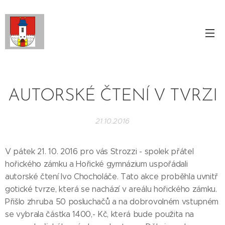
AUTORSKÉ ČTENÍ V TVRZI
21.10.2016
V pátek 21. 10. 2016 pro vás Strozzi - spolek přátel
hořického zámku a Hořické gymnázium uspořádali
autorské čtení Ivo Chocholáče. Tato akce proběhla uvnitř
gotické tvrze, která se nachází v areálu hořického zámku.
Přišlo zhruba 50 posluchačů a na dobrovolném vstupném
se vybrala částka 1400,- Kč, která bude použita na