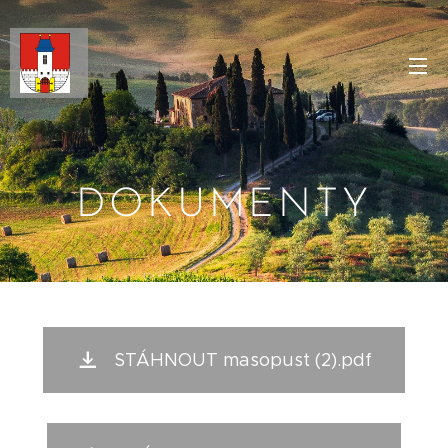
DOKUMENTY
STÁHNOUT masopust (2).pdf